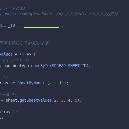
ドシートのID
ocs.google.com/spreadsheets/d/〇〇〇/edit の〇〇〇の部分
HEET_ID
=
'_______________'
;
を数値を指定して設定します
Values
=
(
)
=>
{
レッドシート */
preadsheetApp
.
openById
(
SPREAD_SHEET_ID
)
;
 */
=
 ss
.
getSheetByName
(
'シート1'
)
;
データ */
 
=
 sheet
.
getSheetValues
(
2
,
3
,
4
,
5
)
;
arrays
)
;
s
;