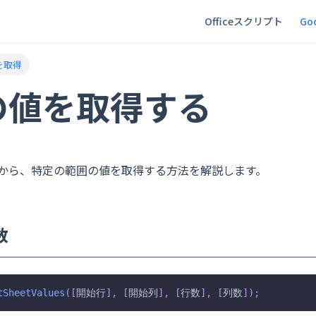
Officeスクリプト
Goo
を取得
の値を取得する
から、特定の範囲の値を取得する方法を解説します。
数
tSheetValues
(
[
開始行
]
,
[
開始列
]
,
[
行数
]
,
[
列数
]
)
;