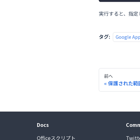
実行すると、指定し
タグ:
Google App
前へ
保護された範
Docs
Comm
Officeスクリプト
Twitt