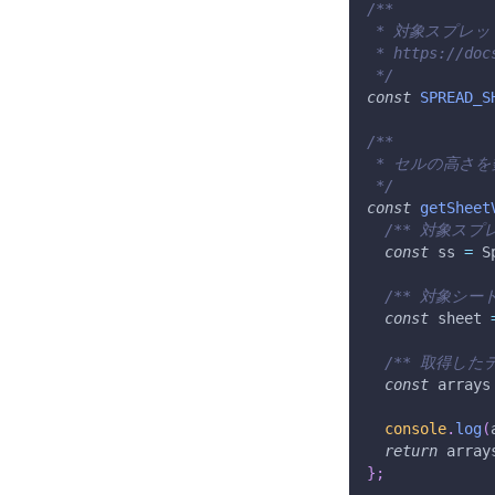
/**
 * 対象スプレッ
 * https://d
 */
const
SPREAD_S
/**
 * セルの高さ
 */
const
getSheet
/** 対象スプ
const
 ss 
=
S
/** 対象シート
const
 sheet 
/** 取得した
const
 arrays
console
.
log
(
return
 array
}
;