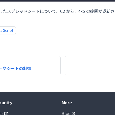
たスプレッドシートについて、C2 から、4x5 の範囲が返却
s Script
囲やシートの制御
unity
More
er
Blog